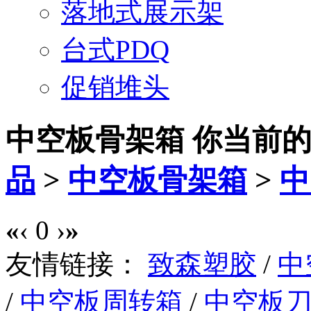
落地式展示架
台式PDQ
促销堆头
中空板骨架箱
你当前
品
>
中空板骨架箱
>
中
«
‹
0
›
»
友情链接：
致森塑胶
/
中
/
中空板周转箱
/
中空板