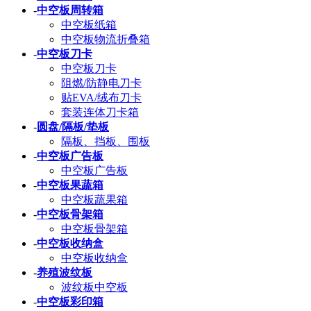
-
中空板周转箱
中空板纸箱
中空板物流折叠箱
-
中空板刀卡
中空板刀卡
阻燃/防静电刀卡
贴EVA/绒布刀卡
套装连体刀卡箱
-
圆盘/隔板/垫板
隔板、挡板、围板
-
中空板广告板
中空板广告板
-
中空板果蔬箱
中空板蔬果箱
-
中空板骨架箱
中空板骨架箱
-
中空板收纳盒
中空板收纳盒
-
养殖波纹板
波纹板中空板
-
中空板彩印箱