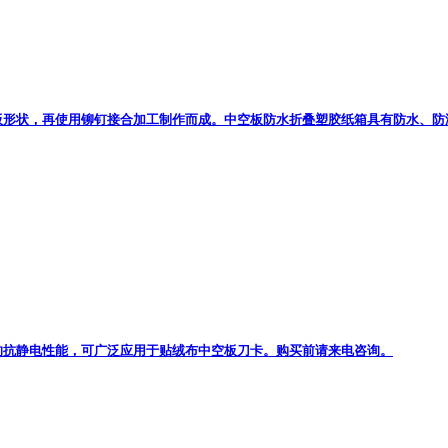
板形状，再使用铆钉接合加工制作而成。中空板防水折叠塑胶纸箱具有防水、防
的抗静电性能，可广泛应用于贴绒布中空板刀卡。购买前请来电咨询。