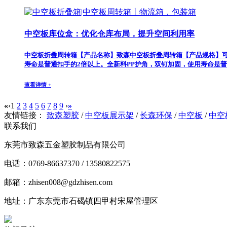
中空板库位盒：优化仓库布局，提升空间利用率
中空板折叠周转箱【产品名称】致森中空板折叠周转箱【产品规格】可
寿命是普通扣手的2倍以上。全新料PP护角，双钉加固，使用寿命是普
查看详情 +
«
‹
1
2
3
4
5
6
7
8
9
›
»
友情链接：
致森塑胶
/
中空板展示架
/
长森环保
/
中空板
/
中空
联系我们
东莞市致森五金塑胶制品有限公司
电话：0769-86637370 / 13580822575
邮箱：zhisen008@gdzhisen.com
地址：广东东莞市石碣镇四甲村宋屋管理区