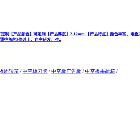
定制【产品颜色】可定制【产品厚度】2-12mm 【产品特点】颜色丰富、堆
通护角的2倍以上。自主研发、生..
板周转箱
/
中空板刀卡
/
中空板广告板
/
中空板果蔬箱
/