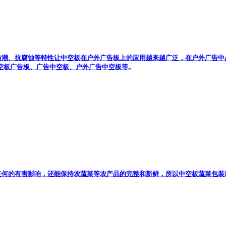
防潮、抗腐蚀等特性让中空板在户外广告板上的应用越来越广泛，在户外广告中
空板广告板、广告中空板、户外广告中空板等..
任何的有害影响，还能保持农蔬菜等农产品的完整和新鲜，所以中空板蔬菜包装