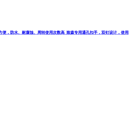
叠方便，防水、耐腐蚀、周转使用次数高 致森专用通孔扣手，双钉设计，使用