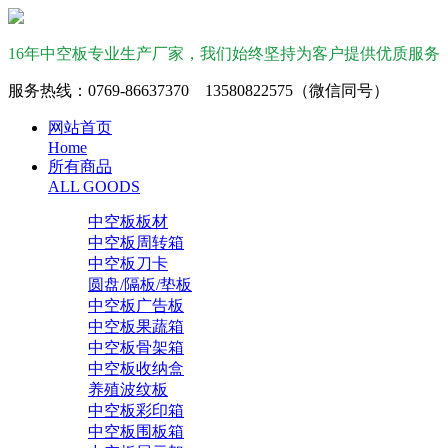
16年中空板专业生产厂家，我们始终坚持为客户提供优质服务
服务热线：0769-86637370 13580822575（微信同号）
网站首页
Home
所有商品
ALL GOODS
中空板板材
中空板周转箱
中空板刀卡
圆盘/隔板/垫板
中空板广告板
中空板果蔬箱
中空板骨架箱
中空板收纳盒
养殖波纹板
中空板彩印箱
中空板围板箱