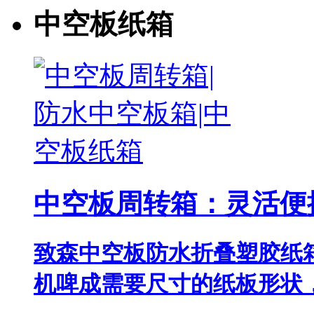
中空板纸箱
中空板周转箱：灵活便
致森中空板防水折叠塑胶纸
机啤成需要尺寸的纸板形状